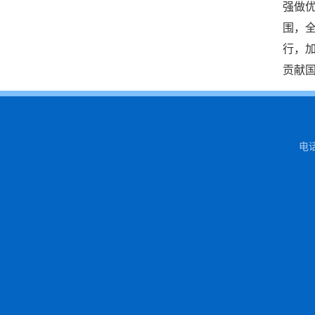
强做
围，
行，
贡献
电话