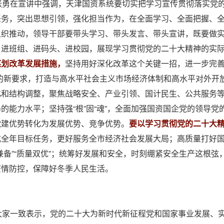
张勇在宣讲中强调，天津国资系统要切实把学习宣传贯彻落实党
任务，突出思想引领，强化担当作为，在全面学习、全面把握、
组织推动，领导干部要带头学习、带头发言、带头宣讲，既要做
、进班组、进码头、进校园，展现学习贯彻党的二十大精神的实
谋划改革发展措施，
坚持用好深化改革这个关键一招，进一步完善
”的新要求，打造与高水平社会主义市场经济体制和高水平对外开
化和结构调整，聚焦战略安全、产业引领、国计民生、公共服务
的能力水平；坚持强“根”固“魂”，全面加强国资国企党的领导
党建优势转化为发展优势、竞争优势。
要以学习贯彻党的二十大
成全年目标任务，更好服务全市经济社会发展大局；高质量打好国
兼备”“质量双优”；统筹好发展和安全，时刻绷紧安全生产这根
疫情防控，保障好冬季人民生活。
大家一致表示，党的二十大为新时代新征程党和国家事业发展、