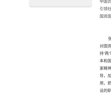
中国
引领
国资
对国
持“
本和
家精
导，
用，
设的