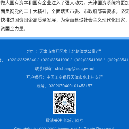
优做大国有资本和国有企业注入了强大动力。天津国资系统将更
全面贯彻党的二十大精神，全面落实市委、市政府部署要求，坚
加快推进国资国企高质量发展，为全面建设社会主义现代化国家
国资国企力量。
地址：天津市南开区水上北路津龙公寓7号
：（022)23525346 /（022)23541996 /（022)23541998 /（022)23541
联系邮箱：shichang@isocgw.net
开户银行：中国工商银行天津市水上村支行
账号：0302070409101453157
敬请关注 长城订阅号
Copyright © 1999-2026 isocgw.net All Rights Reserved.