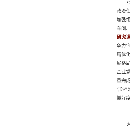
政治
加强
车间
研究
争力
局优
展格局
企业
量完
“形神
抓好