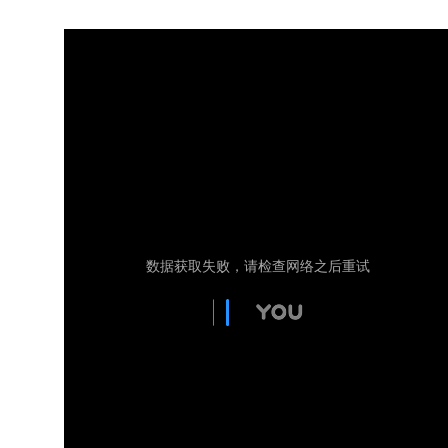
招聘启事
知识园地
认证业务法律法规
非认证业务法律法规
资料下载
党建工作
信息公开
企业基本信息
组织人事信息
财务信息
其他信息
实施规则