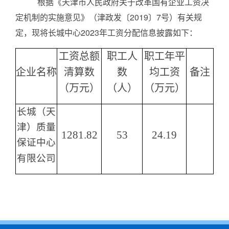
根据《天津市人民政府关于改革国有企业工资决
招聘启事
定机制的实施意见》（津政发〔
2019
〕
7
号）有关规
知识园地
定，现将
长城中心
2023
年工资分配信息披露如下：
认证业务法律法规
工资总额
职工人
职工年平
非认证业务法律法规
企业名称
清算数
数
均工资
备注
资料下载
（万元）
（人）
（万元）
党建工作
长城（天
信息公开
津）质量
1281.82
53
24.19
企业基本信息
保证中心
有限公司
组织人事信息
财务信息
其他信息
实施规则