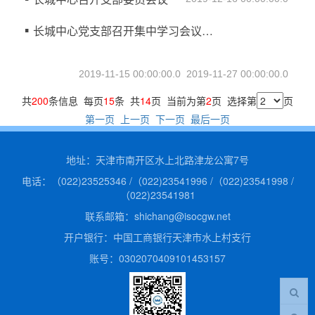
专题栏目
长城中心党支部召开集中学习会议学习十九届四中全会精神
联系我们
2019-11-15 00:00:00.0
2019-11-27 00:00:00.0
共
200
条信息 每页
15
条 共
14
页 当前为第
2
页 选择第
页
第一页
上一页
下一页
最后一页
地址：天津市南开区水上北路津龙公寓7号
电话：（022)23525346 /（022)23541996 /（022)23541998 /
（022)23541981
联系邮箱：shichang@isocgw.net
开户银行：中国工商银行天津市水上村支行
账号：0302070409101453157