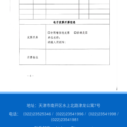
地址：天津市南开区水上北路津龙公寓7号
电话：（022)23525346 /（022)23541996 /（022)23541998 /
（022)23541981