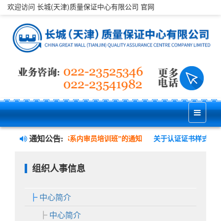
欢迎访问 长城(天津)质量保证中心有限公司 官网
通知公告:
、职业健康安全管理三体系内审员培训班”的通知
关于认证证书样式变更
组织人事信息
中心简介
中心简介